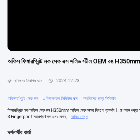
অফিস ফিঙ্গারপ্রিন্ট লক সেফ বক্স সলিড স্টীল OEM রঙ H350m
অফিসের নিরাপদ বাক্স
2024-12-23
#
ফিঙ্গারপ্রিন্ট সেফ বক্স
#
বিলাসবহুল সিকিউর বক্স
#
অফিসের জন্য সিকিউর
ফিঙ্গারপ্রিন্ট লক অফিস সেফ বক্স H350mm অফিস সেফ বক্সের বিবরণ প্রদর্শন 1. উপাদান শক্ত ই
3.Fingerprint সংমিশ্রণ লক এবং রেকর্....
আরও দেখুন
দর্শনার্থীর বার্তা