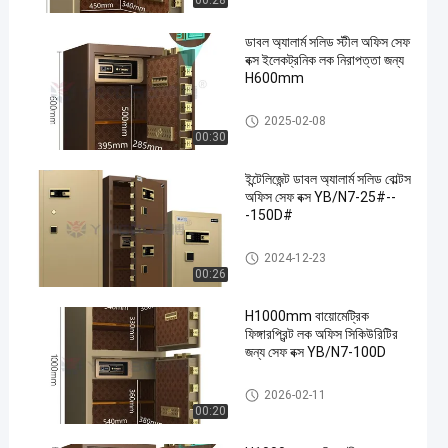
00:28
ডাবল অ্যালার্ম সলিড স্টীল অফিস সেফ
বক্স ইলেকট্রনিক লক নিরাপত্তা জন্য
H600mm
অফিসের নিরাপদ বাক্স
2025-02-08
00:30
ইন্টেলিজেন্ট ডাবল অ্যালার্ম সলিড বোল্টস
অফিস সেফ বক্স YB/N7-25#--
-150D#
অফিসের নিরাপদ বাক্স
2024-12-23
00:26
H1000mm বায়োমেট্রিক
ফিঙ্গারপ্রিন্ট লক অফিস সিকিউরিটির
জন্য সেফ বক্স YB/N7-100D
অফিসের নিরাপদ বাক্স
2026-02-11
00:20