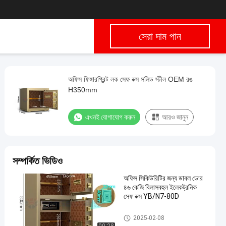
সেরা দাম পান
অফিস ফিঙ্গারপ্রিন্ট লক সেফ বক্স সলিড স্টীল OEM রঙ
H350mm
এখনই যোগাযোগ করুন
আরও জানুন
সম্পর্কিত ভিডিও
অফিস সিকিউরিটির জন্য ডাবল ডোর
৪৬ কেজি বিলাসবহুল ইলেকট্রনিক
সেফ বক্স YB/N7-80D
অফিসের নিরাপদ বাক্স
2025-02-08