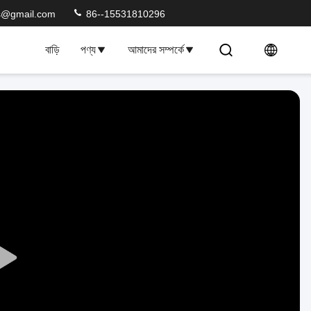
s@gmail.com
86--15531810296
বাড়ি
পণ্য
আমাদের সম্পর্কে
Play
Video