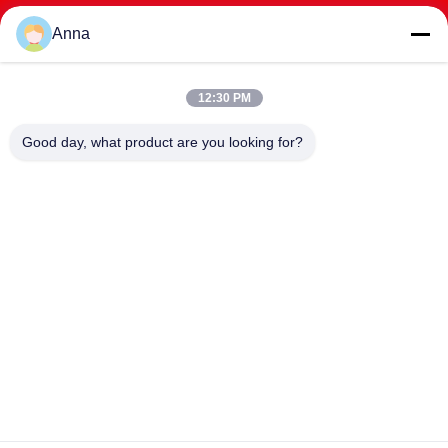
ঠিকানা:
চিংশান রোড ৫এনও। উই কাউন্টি, হেংশুই সিটি, হেবেই প্রদেশ, চীন
Anna
ফ্যাক্স:
86--15531810296
ফোন:
86--15531810296
12:30 PM
Good day, what product are you looking for?
HEBEI YINGBO SAFE BOXES CO., LTD
yingbosafeboxes@gmail.com
86--15531810296
চিংশান রোড ৫এনও। উই কাউন্টি, হেংশুই সিটি, হেবেই প্রদেশ, চীন