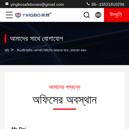
yingbosafeboxes@gmail.com
86--15531810296
উদ্ধৃতি
আমাদের সাথে যোগাযোগ
>
বাড়ি
সিএনভিপ্রাইম কোম্পানি লিমিটেড আমাদের সাথে যোগাযোগ করুন
আমাদের সম্বন্ধে
অফিসের অবস্থান