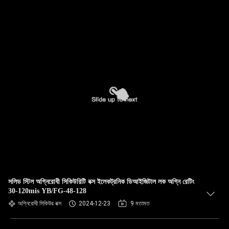
সলিড স্টিল অগ্নিরোধী সিকিউরিটি বক্স ইলেকট্রনিক ডিআইজিটাল লক অগ্নি রেটিং
30-120mis YB/FG-48-128
অগ্নিরোধী সিকিউর বক্স
2024-12-23
9 মতামত