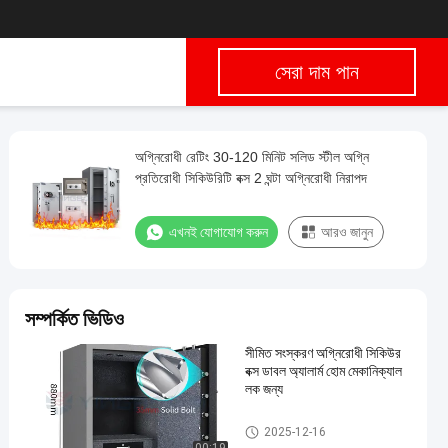
সেরা দাম পান
অগ্নিরোধী রেটিং 30-120 মিনিট সলিড স্টীল অগ্নি
প্রতিরোধী সিকিউরিটি বক্স 2 ঘন্টা অগ্নিরোধী নিরাপদ
এখনই যোগাযোগ করুন
আরও জানুন
সম্পর্কিত ভিডিও
সীমিত সংস্করণ অগ্নিরোধী সিকিউর
বক্স ডাবল অ্যালার্ম হোম মেকানিক্যাল
লক জন্য
অগ্নিরোধী সিকিউর বক্স
2025-12-16