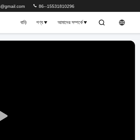
s@gmail.com
86--15531810296
বাড়ি
পণ্য
আমাদের সম্পর্কে
Play
Video