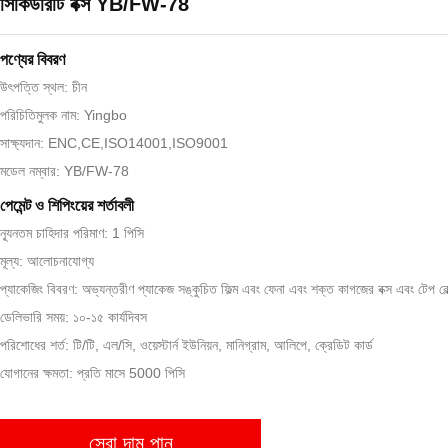
সিকিউরিটি বক্স YB/FW-78
পণ্যের বিবরণ
উৎপত্তি স্থল: চীন
পরিচিতিমুলক নাম: Yingbo
সাক্ষ্যদান: ENC,CE,ISO14001,ISO9001
মডেল নম্বার: YB/FW-78
পেমেন্ট ও শিপিংয়ের শর্তাবলী
ন্যূনতম চাহিদার পরিমাণ: 1 পিসি
মূল্য: আলোচনাযোগ্য
প্যাকেজিং বিবরণ: অভ্যন্তরীণ প্যাকেজ সঙ্কুচিত ফিল্ম এবং ফেনা এবং শক্ত কাগজের বক্স এবং টেপ বেল
ডেলিভারি সময়: ১০-১৫ কার্যদিবস
পরিশোধের শর্ত: টি/টি, এল/সি, ওয়েস্টার্ন ইউনিয়ন, মানিগ্রাম, আলিপে, ক্রেডিট কার্ড
যোগানের ক্ষমতা: প্রতি মাসে 5000 পিসি
সেরা দাম পান