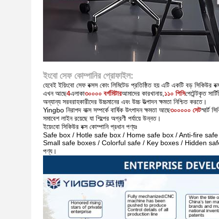
ইংবো সেফ কোম্পানির প্রোফাইল
:
হেবেই ইয়িংবো সেফ বক্সস কোং লিমিটেড প্রতিষ্ঠিত হয়
এটি একটি বড় সিকিউর বক্
এখন আছে
4
এলাকা
৩০০০০ বর্গমিটার
আমাদের কারখানায়,
১১০ পিসি
পেটেন্টকৃত সার্ট
অন্যান্য সরবরাহকারীদের উচ্চমানের এবং উচ্চ উত্পাদন ক্ষমতা নিশ্চিত করতে।
Yingbo নিরাপদ বাক্স সম্পর্কে বার্ষিক উৎপাদন ক্ষমতা আছে
৩০০০০০ সেট
স্মার্ট 
সমাবেশ লাইন রয়েছে যা শিল্পের অগ্রণী পর্যায়ে উন্নত।
ইয়েংবো সিকিউর বক্স কোম্পানি প্রধান পণ্যঃ
Safe box / Hotle safe box / Home safe box / Anti-fire safe
Small safe boxes / Colorful safe / Key boxes / Hidden safe / 
পণ্য।