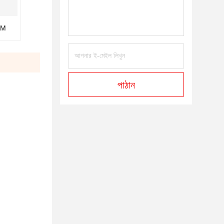
EM
পাঠান