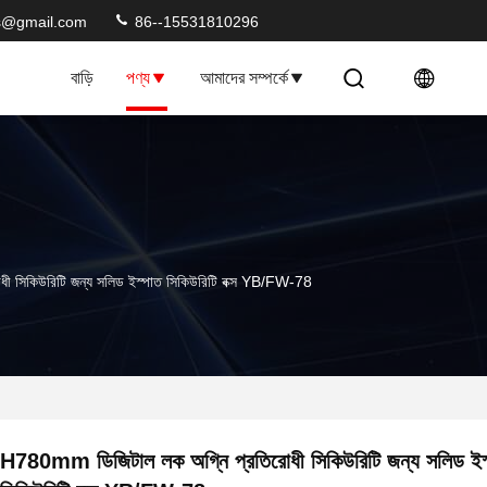
s@gmail.com
86--15531810296
বাড়ি
পণ্য
আমাদের সম্পর্কে
 সিকিউরিটি জন্য সলিড ইস্পাত সিকিউরিটি বক্স YB/FW-78
H780mm ডিজিটাল লক অগ্নি প্রতিরোধী সিকিউরিটি জন্য সলিড ইস