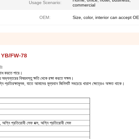
Home, office, hotel, business,
Usage Scenario:
commercial
OEM:
Size, color, interior can accept O
িটি YB/FW-78
নঃ
রোধ করতে পারে।
 অভ্যন্তরের বিষয়বস্তু ক্ষতি থেকে রক্ষা করতে সক্ষম।
্নি প্রতিরক্ষামূলক, যাতে আমাদের মূল্যবান জিনিসটি সবচেয়ে খারাপ ক্ষেত্রেও অক্ষত থাকে।
স, অগ্নি প্রতিরোধী সেফ বক্স, অগ্নি প্রতিরোধী সেফ