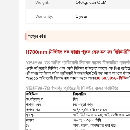
Weight:
140kg, can OEM
Warranty:
1 year
পণ্যের বর্ণনা
H780mm ডিজিটাল লক ফায়ার প্রুফ সেফ বক্স ফর সিকিউর
YB/FW-78 অগ্নি প্রতিরোধী নিরাপদ বাক্সের বিস্তারিত প্রদর্শ
একটি অগ্নিরোধী সিকিউর এমন একটি সিকিউর যা উচ্চ তাপমাত্রা এবং শিখা প্রতি
এটি সাধারণত বিশেষ অগ্নি প্রতিরোধী উপকরণ দিয়ে তৈরি করা হয় যা আগুনের ঘটনায়
Yingbo অগ্নিরোধী নিরাপদ বাক্স প্রদান করতে পারেন
30,60,90১২০ মিনিট
অগ
YB/FW-78 f
অগ্নি প্রতিরোধী সিকিউর বক্সের পরামিতিঃ
আইটিএম
বিস্তারিত
উৎপত্তিস্থল
চীন
পণ্যের ধরন
নিরাপত্তা পণ্য
পণ্যের নাম
অগ্নি প্রতিরোধী সেফ বক্স
মূল শব্দ
অগ্নিনির্বাপক সেফ বক্স, অগ্নিরোধী সেফ বক্
আকার
৭৮০*৫০০*৫০০ মিমি
রঙ
সাদা, কালো, কাস্টমাইজ করা যায়