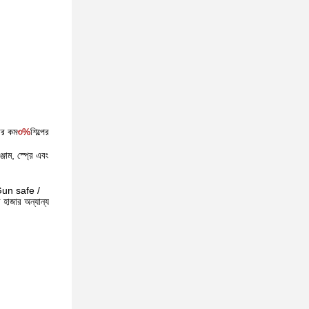
হার কম
৩%
শিল্পের
্জাম, স্প্রে এবং
Gun safe /
াজার অন্যান্য