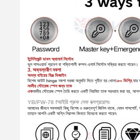
ইন্টেলিজেন্ট ডাবল অ্যালার্ম সিস্টেম
ভুল পাসওয়ার্ড প্রবেশ বা শক্তিশালী কম্পন এলার্ম সিস্টেম সক্রিয় করতে পারেন।
3. অভ্যন্তরীণ নকশা
অনন্য বাইরের হিঞ্জ ডিজাইন
বিশেষ আউট hinge নকশা দরজা অনুমতি দিতে গৃহীত হয়
খোলা
১৮০ ডিগ্রি
,
যার 
নমনীয় স্টোরেজ স্পেস জন্য তাক
এক
নমনীয় স্টোরেজ স্পেস তৈরি করতে একটি নিয়মিত তাক সরবরাহ করা হয়, আপ
YB/FW-78 f
আইরি প্রুফ সেফ বক্স
প্রয়োগঃ
আমাদের জীবনে সবসময়ই কিছু বিশেষ ও গুরুত্বপূর্ণ জিনিস থাকে, যেমন পাসপোর্ট, স
তাহলে আপনি একটি অগ্নি নিরাপদ কিনতে বিবেচনা করতে পারেন.