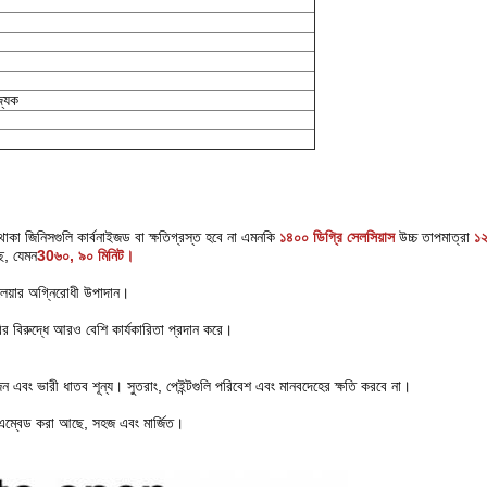
্যিক
কা জিনিসগুলি কার্বনাইজড বা ক্ষতিগ্রস্ত হবে না এমনকি
১৪০০ ডিগ্রি সেলসিয়াস
উচ্চ তাপমাত্রা
১২
ে, যেমন
30৬০, ৯০ মিনিট।
িলেয়ার অগ্নিরোধী উপাদান।
রির বিরুদ্ধে আরও বেশি কার্যকারিতা প্রদান করে।
 এবং ভারী ধাতব শূন্য। সুতরাং, পেইন্টগুলি পরিবেশ এবং মানবদেহের ক্ষতি করবে না।
ে এম্বেড করা আছে, সহজ এবং মার্জিত।