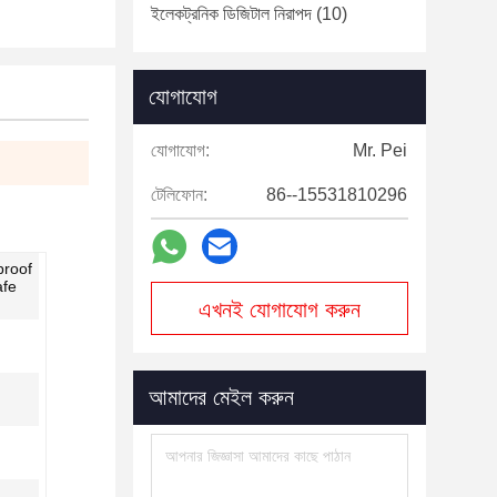
ইলেকট্রনিক ডিজিটাল নিরাপদ
(10)
যোগাযোগ
যোগাযোগ:
Mr. Pei
টেলিফোন:
86--15531810296
proof
afe
এখনই যোগাযোগ করুন
আমাদের মেইল করুন