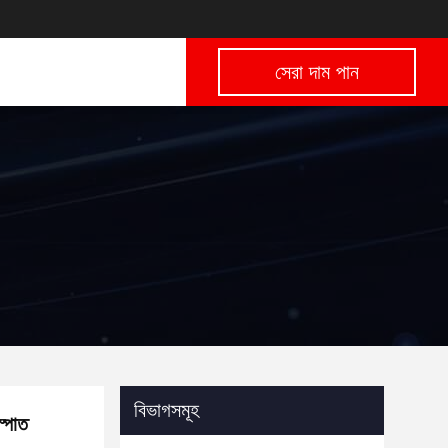
সেরা দাম পান
বিভাগসমূহ
্পাত