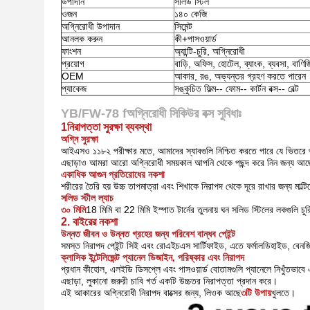
উপাদান
সলিড স্টিল
ওজন
১৪০ কেজি
অগ্নিরোধী উপাদান
সিমেন্ট
আনলক করুন
কী+পাসওয়ার্ড
ফাংশন
অ্যান্টি-চুরি, অগ্নিরোধী
প্রয়োগ
বাড়ি, অফিস, হোটেল, ব্যাংক, ব্যবসা, বাণিজ
OEM
আকার, রঙ, অভ্যন্তর গ্রহণ করতে পারেন
প্যাকেজ
সঙ্কুচিত ফিল্ম-- ফোম-- কার্টন বক্স-- বেল্ট
YB/FW-78 f
অগ্নিরোধী সিকিউর বক্স সুবিধাঃ
1নিরাপত্তা সুরক্ষা ব্যবস্থা
অগ্নি সুরক্ষা
আইএসও ১১৮২ পরীক্ষার মতে, আমাদের স্যাবগুলি নিশ্চিত করতে পারে যে ভিতরে থা
এছাড়াও আমরা আরো অগ্নিরোধী সময়কাল আপনি থেকে পছন্দ করে নিন জন্য আছ
একাধিক আগুন প্রতিরোধের নকশা
শরীরের তৈরি হয়
উচ্চ তাপমাত্রা এবং শিখাকে নিরাপদ থেকে দূরে রাখার জন্য মাল্ট
সলিড স্টীল ল্যাচ
৩০ মিমি
18 মিমি বা 22 মিমি ইস্পাত টার্নের তুলনায় ঘন সলিড স্টিলের লকগুলি চু
2. বাইরের নকশা
উন্নত জীবন ও উন্নত গ্রহের জন্য পরিবেশ বান্ধব পেইন্ট
সমস্ত নিরাপদ পেইন্ট সিই এবং রোএইচএস সার্টিফাইড, এতে ফর্মালডিহাইড, বেনজিন
ক্লাসিক ইন্টেলিজেন্ট প্যানেল ডিজাইন, পরিষ্কার এবং নিরাপদ
প্রধান কীহোল, এলইডি ডিসপ্লে এবং পাসওয়ার্ড বোতামগুলি প্যানেলে নিখুঁতভাব
এছাড়া, লুকানো জরুরী চাবি গর্ত একটি উচ্চতর নিরাপত্তা প্রদান করে।
এই আকারের অগ্নিরোধী নিরাপদ বাক্সের জন্য, লিওক আছে
৩টি উপায়
খুলতে।