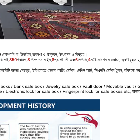
স কোম্পানি যা ডিজাইন,
গবেষণা ও উন্নয়ন, উৎপাদন ও বিক্রয়।
িফিকেট,
350
শ্রমিক,
8
উৎপাদন লাইন,
8
প্রকৌশলী এবং
6
কিউসি,
4
মাল্টি-ফাংশনাল গুদামে, ত্রুটিযুক্ত 
সিকিউরিটি বক্সের ক্ষেত্রে, ইয়িংবোতে লেজার কাটিং মেশিন, মেশিন আর্ম, সিএনসি মেশিন টুলস, বাঁকানো সরঞ
 boxs / Bank safe box / Jewelry safe box / Vault door / Movable vault / 
Electronic lock for safe box / Fingerprint lock for safe boxes etc, হাজার হ