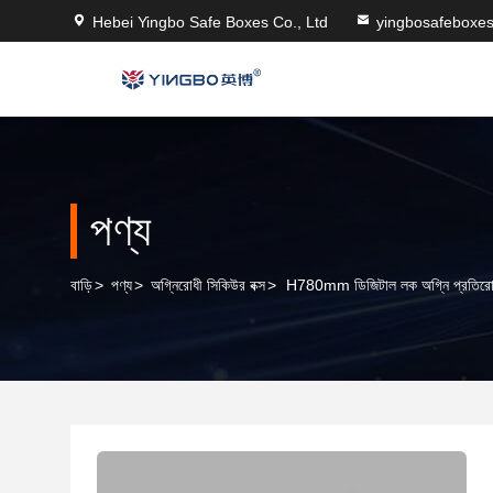
Hebei Yingbo Safe Boxes Co., Ltd
yingbosafeboxe
পণ্য
বাড়ি
>
পণ্য
>
অগ্নিরোধী সিকিউর বক্স
>
H780mm ডিজিটাল লক অগ্নি প্রতিরোধী